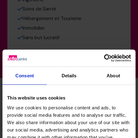
Soins de Santé
Hébergement et Tourisme
Immobilier
Sans but lucratif
Consent
Details
About
This website uses cookies
Compétences spécialisées
We use cookies to personalise content and ads, to
provide social media features and to analyse our traffic.
de Richard
We also share information about your use of our site with
our social media, advertising and analytics partners who
may combine it with other information that you’ve