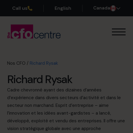
Call us
English
Canada
Notre expertise
Mode de fonctionnement
Nos CFO
Nos CFO
/
Richard Rysak
Réussites
Richard Rysak
À propos
Rejoindre l’Équipe
Cadre chevronné ayant des dizaines d’années
d’expérience dans divers secteurs d’activité et dans le
Réservez une session de découverte
secteur non marchand. Esprit d’entreprise – aime
l’innovation et les idées avant-gardistes – a lancé,
développé, exploité et vendu des entreprises. Il offre une
514-906-8839
vision stratégique globale avec une approche