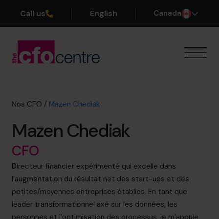
Call us
English
Canada
Notre expertise
Mode de fonctionnement
Nos CFO
Nos CFO
/
Mazen Chediak
Réussites
Mazen Chediak
À propos
Rejoindre l’Équipe
CFO
Directeur financier expérimenté qui excelle dans
Réservez une session de découverte
l’augmentation du résultat net des start-ups et des
petites/moyennes entreprises établies. En tant que
leader transformationnel axé sur les données, les
514-906-8839
personnes et l’optimisation des processus, je m’appuie