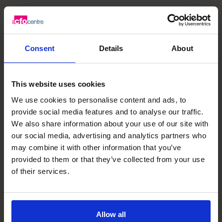
Compétences spécialisées
de Mazen
Consent
Details
About
Théoricien stratégique
Identifier les inefficacités afin de formuler des
This website uses cookies
recommandations commerciales proactives.
We use cookies to personalise content and ads, to
provide social media features and to analyse our traffic.
Leadership
We also share information about your use of our site with
A occupé des postes de direction tels que vice-
our social media, advertising and analytics partners who
président chargé des comptes et des finances,
may combine it with other information that you’ve
directeur financier du groupe.
provided to them or that they’ve collected from your use
of their services.
Opérations financières
Rapports financiers complets, gestion des flux de
trésorerie, financement de projets, etc.
Allow all