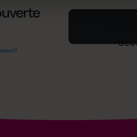
ouverte
Planif
déco
ement?