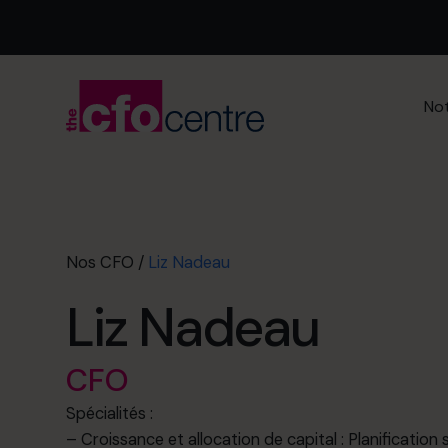
Not
Nos CFO
/
Liz Nadeau
Liz Nadeau
CFO
Spécialités :
– Croissance et allocation de capital : Planification