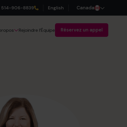
514-906-8839
English
Canada
Réservez un appel
Rejoindre l’Équipe
propos