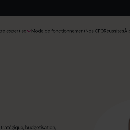
Mode de fonctionnement
Nos CFO
Réussites
re expertise
À 
 stratégique, budgétisation,