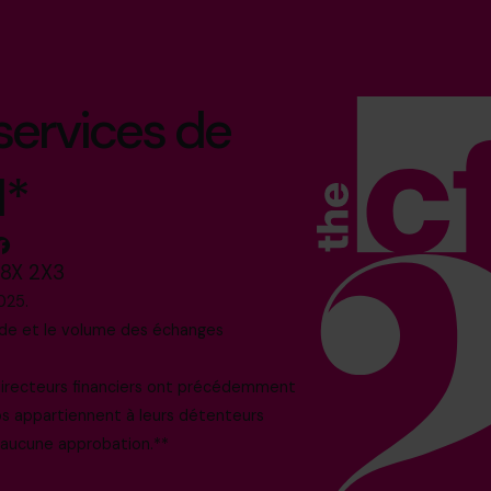
 services de
l*
M8X 2X3
025.
nde et le volume des échanges
 directeurs financiers ont précédemment
os appartiennent à leurs détenteurs
i aucune approbation.**