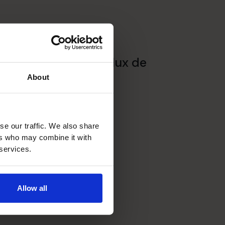
Amélioration des flux de
trésorerie
About
se our traffic. We also share
ers who may combine it with
 services.
Allow all