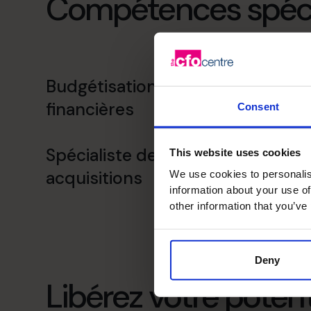
Compétences spécia
Budgétisation et prévisions
financières
Consent
Spécialiste des fusions et
This website uses cookies
acquisitions
We use cookies to personalis
information about your use of
other information that you’ve
Deny
Libérez votre potenti