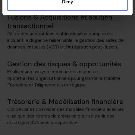
dollars en financement.
Deny
Fusions & Acquisitions et soutien
transactionnel
Gérer des acquisitions multinationales complexes,
incluant la diligence raisonnable, la gestion des salles de
données virtuelles (VDR) et l’intégration post-fusion.
Gestion des risques & opportunités
Réaliser une analyse continue des risques et
opportunités organisationnels pour garantir la stabilité
financière et l’alignement stratégique.
Trésorerie & Modélisation financière
Concevoir et optimiser des modèles financiers avancés
ainsi que des cadres de prévision pour soutenir des
stratégies d’affaires prospectives.