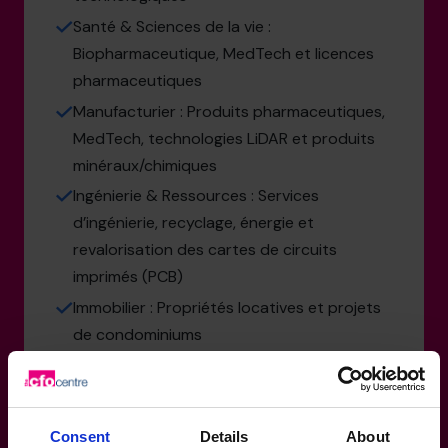
Santé & Sciences de la vie :
Biopharmaceutique, MedTech et licences
pharmaceutiques
Manufacturier : Produits pharmaceutiques,
MedTech, technologies LiDAR et produits
minéraux/chimiques
Ingénierie & Ressources : Services
d’ingénierie, recyclage, énergie et
revalorisation des cartes de circuits
imprimés (PCB)
Immobilier : Propriétés locatives et projets
de condominiums
Consent
Details
About