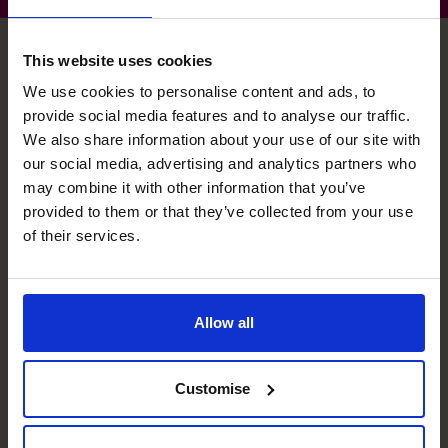
This website uses cookies
We use cookies to personalise content and ads, to
Compétences spécialisées
provide social media features and to analyse our traffic.
We also share information about your use of our site with
de Claude
our social media, advertising and analytics partners who
may combine it with other information that you’ve
provided to them or that they’ve collected from your use
Stratégies de sortie
of their services.
Fournir des analyses approfondies, un développement
stratégique et une planification rigoureuse afin d’assurer
des sorties d’entreprise réussies.
Allow all
Levées de fonds & Marchés
financiers
Customise
Faciliter d’importantes levées de capitaux dans les
secteurs privé et public, totalisant plus de 1 milliard de