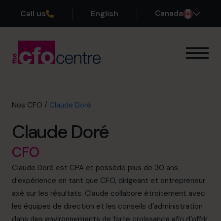
Call us
English
Canada
Notre expertise
Mode de fonctionnement
Nos CFO
Nos CFO
/
Claude Doré
Réussites
Claude Doré
À propos
Rejoindre l’Équipe
CFO
Claude Doré est CPA et possède plus de 30 ans
Réservez une session de découverte
d’expérience en tant que CFO, dirigeant et entrepreneur
axé sur les résultats. Claude collabore étroitement avec
les équipes de direction et les conseils d’administration
514-906-8839
dans des environnements de forte croissance afin d’offrir