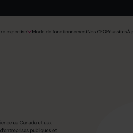
Mode de fonctionnement
Nos CFO
Réussites
re expertise
À 
rience au Canada et aux
 d’entreprises publiques et