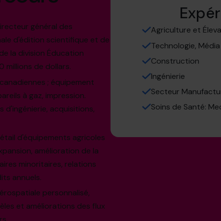
Expér
directeur général des
Agriculture et Élev
le d'édition scientifique et de
Technologie, Média
de la division Éducation
Construction
 millions de dollars.
Ingénierie
s canadiennes ; équipement
Secteur Manufactur
areils à gaz, impression.
Soins de Santé: Me
 d'ingénierie, acquisitions,
détail d'équipements agricoles
xpansion, amélioration de la
ires minoritaires, relations
ts annuels.
aérospatiale personnalisé,
les et améliorations des flux
rs.