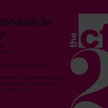
 services de
l*
M8X 2X3
025.
nde et le volume des échanges
 directeurs financiers ont précédemment
os appartiennent à leurs détenteurs
i aucune approbation.**