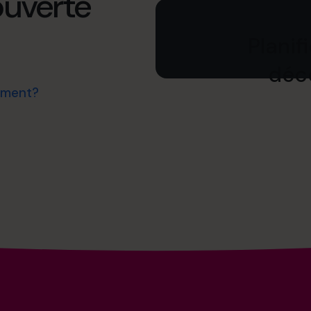
ouverte
Planif
déco
ement?