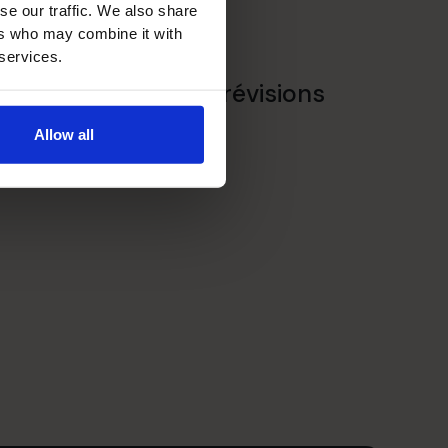
se our traffic. We also share
ers who may combine it with
 services.
Budgétisation et prévisions
financières
Allow all