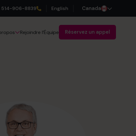
514-906-8839
English
Canada
Réservez un appel
Rejoindre l’Équipe
propos