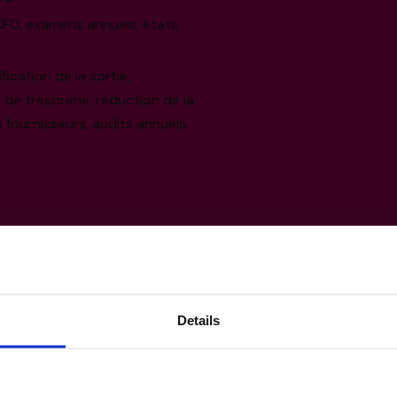
CFO, examens annuels, états
fication de la sortie,
 de trésorerie, réduction de la
 fournisseurs, audits annuels.
Details
lisées de William