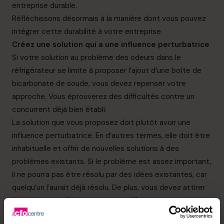
entreprise durable.
Réfléchissons désormais à la manière dont vous pouvez
intégrer cette durabilité à votre entreprise.
Créez une solution qui a une influence perturbatrice
Si votre solution au problème des odeurs dans le
réfrigérateur se limite à proposer l’ajout d’une boîte de
bicarbonate de soude, vous devez repenser votre
approche. Vous éprouverez des difficultés contre un
concurrent déjà bien établi.
La solution que vous proposez doit plutôt avoir une
influence perturbatrice. En d’autres termes, elle doit être
inhabituelle et offrir de nouvelles solutions à des
problèmes existants. Si le problème est assez important,
il ne pourra pas être résolu par des idées existantes, car
quelqu’un l’aurait déjà résolu. De plus, vous devez attirer
l’attention et offrir un avantage suffisamment
convaincant pour que les clients potentiels décident de