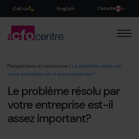
Call us
English
Canada
Notre expertise
Mode de fonctionnement
Nos CFO
Perspectives et ressources
/
Le problème résolu par
Réussites
votre entreprise est-il assez important?
À propos
Le problème résolu par
Rejoindre l’Équipe
votre entreprise est-il
Réservez une session de découverte
assez important?
514-906-8839