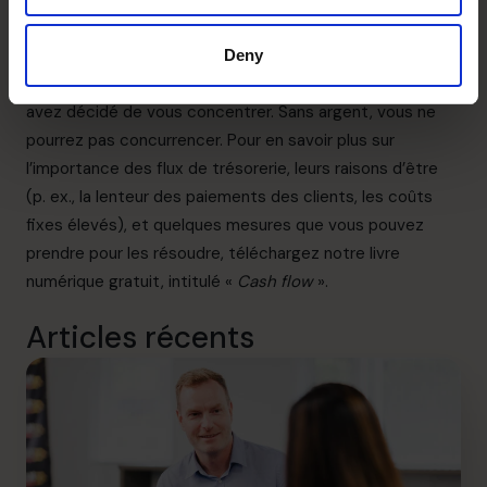
Nous avons découvert notamment l’importance d’avoir
les fonds nécessaires
pour développer la solution qui
Deny
viendra résoudre le problème important sur lequel vous
avez décidé de vous concentrer. Sans argent, vous ne
pourrez pas concurrencer. Pour en savoir plus sur
l’importance
des flux de trésorerie
, leurs raisons d’être
(p. ex., la lenteur des paiements des clients, les coûts
fixes élevés), et quelques mesures que vous pouvez
prendre pour les résoudre, téléchargez notre livre
numérique gratuit, intitulé «
Cash flow
».
Articles récents