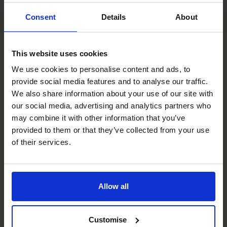
faire appel à votre solution.
Le travail du Centre CFO se compare à cela
. Nous avons
Consent
Details
About
décelé un problème : l’effondrement des rêves des
entrepreneurs qui ne bénéficiaient pas du soutien
This website uses cookies
financier nécessaire pour se développer. De plus, nous
avons remarqué que de nombreuses entreprises
We use cookies to personalise content and ads, to
n’avaient pas les moyens de retenir les services d’un CFO
provide social media features and to analyse our traffic.
We also share information about your use of our site with
expérimenté à temps plein (toujours en raison du manque
our social media, advertising and analytics partners who
d’argent), et en plus, qu’elles n’en avaient pas besoin.
may combine it with other information that you’ve
La plupart des entreprises en développement, sinon
provided to them or that they’ve collected from your use
toutes
les entreprises, peuvent bénéficier d’un accès
of their services.
continu aux compétences d’un CFO ou directeur
financier pour surmonter les obstacles financiers, mais
sans les coûts associés à l’embauche d’une telle
Allow all
ressource à temps plein. C’est ce qui a donné naissance
à l’idée d’offrir les services de CFO permanents à temps
partiel.
Customise
Il s’agit de notre solution perturbatrice.