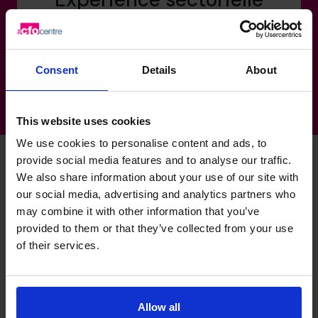
Construction: Entreprise générale, Services
industriels, Sous-traitance
Consent
Details
About
This website uses cookies
We use cookies to personalise content and ads, to
provide social media features and to analyse our traffic.
We also share information about your use of our site with
Libérez votre potentiel.
our social media, advertising and analytics partners who
may combine it with other information that you’ve
Planifiez votre appel de
provided to them or that they’ve collected from your use
of their services.
découverte gratuit.
Vous avez besoin de nous parler
Allow all