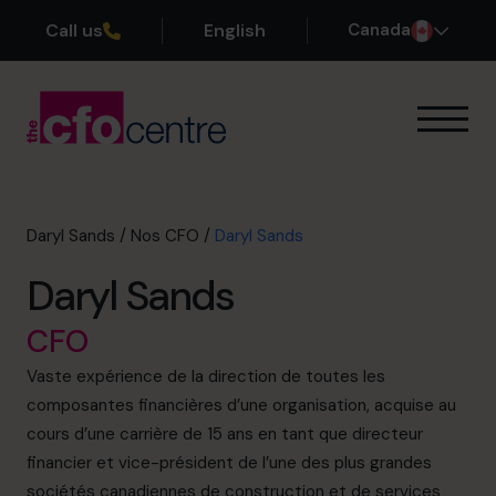
Call us
English
Canada
Notre expertise
Mode de fonctionnement
Nos CFO
Daryl Sands
/
Nos CFO
/
Daryl Sands
Réussites
Daryl Sands
À propos
Rejoindre l’Équipe
CFO
Vaste expérience de la direction de toutes les
Réservez une session de découverte
composantes financières d’une organisation, acquise au
cours d’une carrière de 15 ans en tant que directeur
financier et vice-président de l’une des plus grandes
514-906-8839
sociétés canadiennes de construction et de services