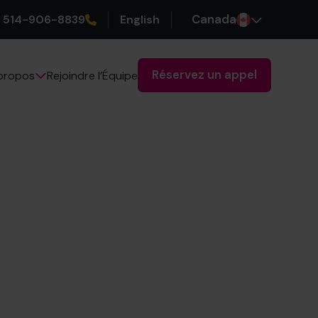
514-906-8839
English
Canada
Réservez un appel
Rejoindre l’Équipe
propos