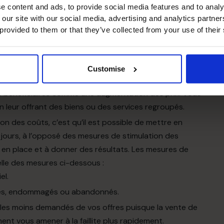
e content and ads, to provide social media features and to analy
 our site with our social media, advertising and analytics partn
 vérifier si vous avez dépassé ce seuil de rentabilité. Il
 provided to them or that they’ve collected from your use of their
os ventes pour les deux prochains mois. S’il est peu
devrez prévoir une augmentation des ventes et une
Customise
’entreprise
jusqu’à
l’amélioration de vos revenus.
s
bénéficiaires
comme une augmentation des prix.
Vous
n leur
offrant
des biens ou des services
regroupés.
tion des coûts,
c’est
qu’il est possible de
mettre
en
ours, à l’opposé des mesures de stimulation des
en place et à donner des résultats. Les mesures de
lle des mesures ci-dessous :
el.
lètes, endommagés ou abandonnés.
es les moins demandés de vos offres puisque la vente de
nt vous amener à la faillite plus rapidement.