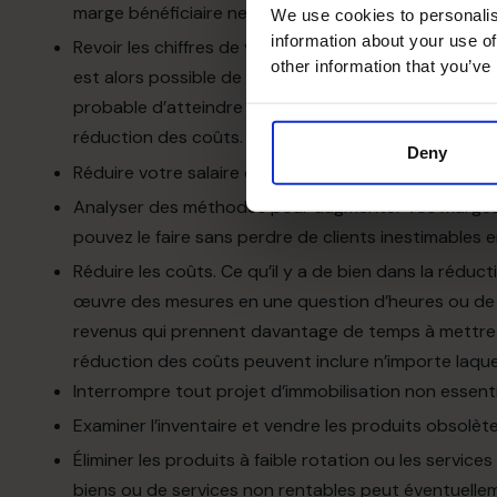
marge bénéficiaire nette).
We use cookies to personalis
information about your use of
Revoir les chiffres de vente des six derniers mois pour
other information that you’ve
est alors possible de calculer le total éventuel de v
probable d’atteindre ce seuil de rentabilité, vous 
réduction des coûts.
Deny
Réduire votre salaire ou vos retraits personnels
de
l
Analyser
des méthodes pour augmenter vos
marge
pouvez
le
faire
sans
perdre
de clients inestimables e
Réduire les coûts. Ce qu’il y a de bien dans la réduc
œuvre des mesures en une question d’heures ou de j
revenus qui prennent davantage de temps à mettre 
réduction des coûts peuvent inclure n’importe laque
Interrompre tout projet d’immobilisation non essenti
Examiner l’inventaire et vendre les produits obso
Éliminer les produits à faible rotation ou les servic
biens ou de services non rentables peut éventuelleme