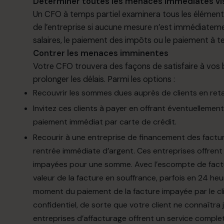
Déterminer toutes les menaces immédiates vis
Un CFO à temps partiel examinera tous les éléments 
de l’entreprise si aucune mesure n’est immédiatem
salaires, le paiement des impôts ou le paiement à te
Contrer les menaces imminentes
Votre CFO trouvera des façons de satisfaire à vos
prolonger les délais. Parmi les options :
Recouvrir les sommes dues auprès de clients en reta
Invitez ces clients à payer en offrant éventuellem
paiement immédiat par carte de crédit.
Recourir à une entreprise de financement des factu
rentrée immédiate d’argent. Ces entreprises offrent
impayées pour une somme. Avec l’escompte de factur
valeur de la facture en souffrance, parfois en 24 heu
moment du paiement de la facture impayée par le cl
confidentiel, de sorte que votre client ne connaîtra 
entreprises d’affacturage offrent un service compl