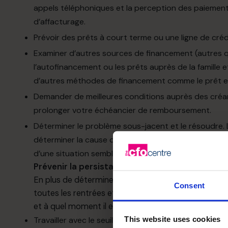
appels
téléphoniques
et la perception des paiements
d’affacturage.
Prévoir des prêts à court terme ou une ligne de
cré
Examiner
d’autres
sources
de
financement
(autres
l’autofinancement ou les prêts auprès de la famille e
d’autres
méthodes de financement comme le prêt en
Demander de meilleures conditions auprès des
créa
prolonger votre échéancier de remboursement.
Déterminer le problème sous-jacent et le
résoudre.
déterminer la cause des problèmes de flux de trésor
d’une situation semblable.
Prévenir la persistance des problèmes de flux 
En
plus
de
déterminer
les
menaces imminentes enve
Consent
toutes les rentrées
et
les
sorties
de
fonds pour
dét
et
à
quel moment
il
est possible
d’économiser.
Ces
This website uses cookies
Travailler avec le seuil de rentabilité des ventes (