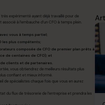
Ar
très expérimenté ayant déjà travaillé pour de
ût associé
à
l’embauche
d’un
CFO à temps plein.
 avec vous à temps partiel;
 les plus compétents;
aborateurs composée de CFO de premier plan prêts à
nce de centaines de CFO); et
de clients et de partenaires.
rtée, vous obtiendrez de meilleurs résultats plus
plus confiant et mieux informé.
eil
de
spécialistes chaque fois que vous en aurez
état
du flux de
trésorerie
de
l’entreprise
et
prendra
les