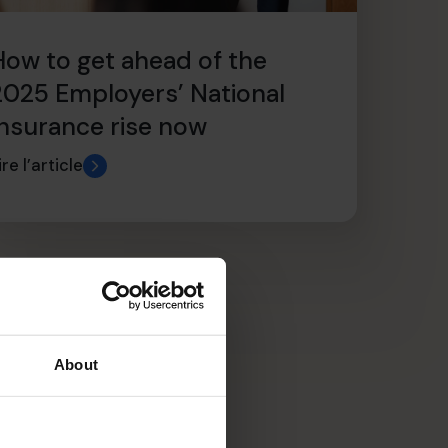
How to get ahead of the
2025 Employers’ National
Insurance rise now
ire l’article
About