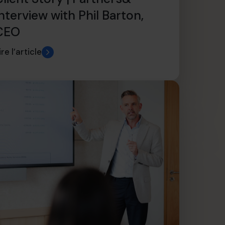
nterview with Phil Barton,
CEO
ire l’article