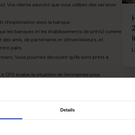
). Vos clients sauront que vous utilisez des services
dit
d’exploitation avec la banque.
que
les banques et les établissements de prêts) comme
t des amis, de partenaires et d’investisseurs, et
tre pairs.
L
nciers. Vous pourriez découvrir qu’ils sont prêts
à
Le CFO évalue la situation de l’entreprise
pour
erie et résoudre ces derniers pour éviter l’occurrence
de trésorerie
rs l’entreprise
et de
les
contrer,
le
CFO
analysera
Details
erminer quelles
étapes sont
passibles d’amélioration
mesures incluent probablement
:
ventes nécessaires pour couvrir toutes les dépenses sans