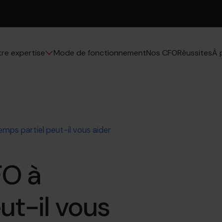
Mode de fonctionnement
Nos CFO
Réussites
re expertise
À 
ps partiel peut-il vous aider
O à
ut-il vous