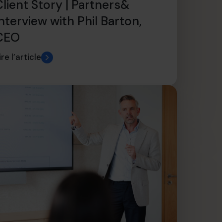
Client Story | Partners&
nterview with Phil Barton,
CEO
ire l’article