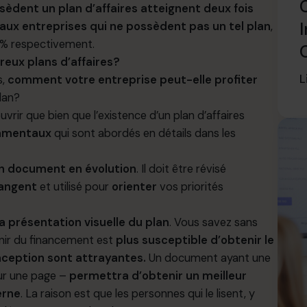
sèdent un plan d’affaires atteignent deux fois
I
aux entreprises qui ne possèdent pas un tel plan
,
1 % respectivement.
eux plans d’affaires?
L
s,
comment votre entreprise peut-elle profiter
lan?
rir que bien que l’existence d’un plan d’affaires
damentaux
qui sont abordés en détails dans les
un document en évolution
. Il doit être révisé
hangent
et utilisé pour
orienter
vos priorités
la présentation visuelle du plan
. Vous savez sans
tenir du financement est
plus susceptible d’obtenir le
nception sont attrayantes.
Un document ayant une
ur une page –
permettra d’obtenir un meilleur
erne
. La raison est que les personnes qui le lisent, y