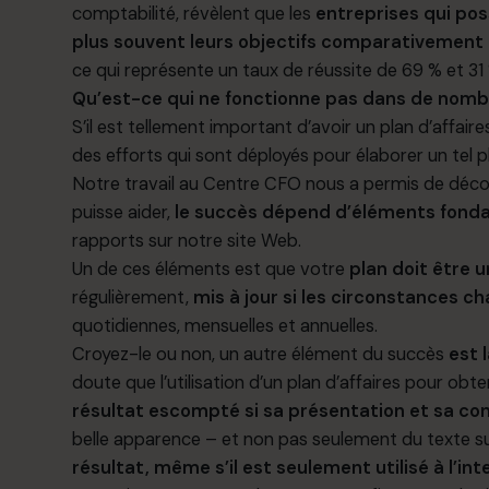
comptabilité, révèlent que les
entreprises qui pos
plus souvent leurs objectifs comparativement 
ce qui représente un taux de réussite de 69 % et 3
Qu’est-ce qui ne fonctionne pas dans de nombr
S’il est tellement important d’avoir un plan d’affaire
des efforts qui sont déployés pour élaborer un tel p
Notre travail au
Centre CFO
nous a permis de découv
puisse aider,
le succès dépend d’éléments fon
rapports sur notre site Web.
Un de ces éléments est que votre
plan doit être 
régulièrement,
mis à jour si les circonstances c
quotidiennes, mensuelles et annuelles.
Croyez-le ou non, un autre élément du succès
est 
doute que l’utilisation d’un plan d’affaires pour ob
résultat escompté si sa présentation et sa co
belle apparence – et non pas seulement du texte s
résultat, même s’il est seulement utilisé à l’int