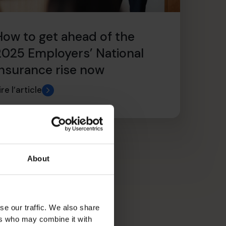
How to get ahead of the
2025 Employers’ National
Insurance rise now
ire l’article
About
se our traffic. We also share
ers who may combine it with