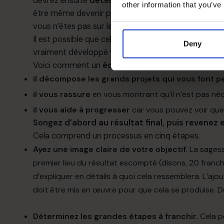
devrez ensuite
déterminer le moment prévu pou
other information that you’ve
être même devenir propriétaire de l’emplacement de 
vous n’êtes pas sur les lieux pour régler les problèm
Il est possible que cela vous
ait semblé tellement
Deny
vraiment développé votre idée de franchise.
Voici comment un
échéancier vous aide à atteind
il décompose les grands projets qui vous font 
il vous rassure
en vous montrant qu’il n’est pas né
il vous aide à progresser
car vous pouvez voir que
Songez d’abord au résultat final, puis revenez e
Cela comprend un processus en cinq étapes.
Ayez une image claire de votre objectif
. La sages
premier lieu du résultat escompté (disons, 20 franchis
d’expliquer en détails à quoi cela ressemblera. L’ajo
doit être mis en œuvre pour que cela se produise. Dé
Déterminez les grandes étapes à franchir.
Cela p