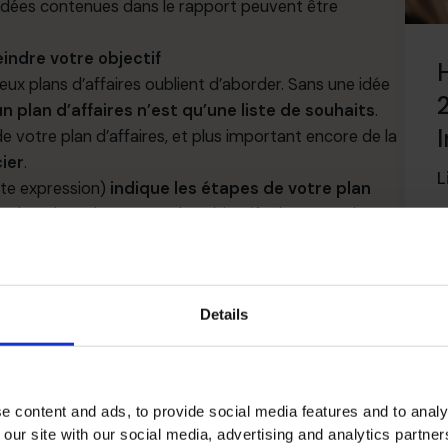
idées contenues dans le rapport peuvent être
ndre votre objectif
x plans d’affaires oublient d’aborder. Sans une idée
un plan d’affaires n’est qu’une liste de souhaits
.
e votre plan d’affaires, et plus important encore de la
ier
.
L
tte expression)
indique les étapes de votre
plan
ombre d’emplacements, les objectifs de ventes, le
dates où on s’attend à ce que ces cibles soient
 concept de vente au détail que vous souhaitez
Details
ssus qui doivent être mis en œuvre
pour gérer de
mène au développement d’un
ensemble de
doivent être prises à l’ouverture et à la fermeture des
e content and ads, to provide social media features and to analy
 vendu et d’autres éléments liés à son succès. Vous
 our site with our social media, advertising and analytics partn