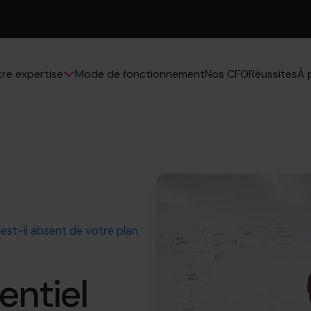
Mode de fonctionnement
Nos CFO
Réussites
re expertise
À 
est-il absent de votre plan
entiel