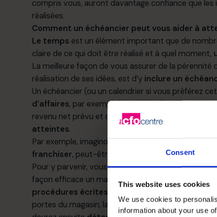
compris vous, auront davantage confiance que les 
réalisées.
Comment un échéancier peut vous aider à attei
Le temps
est un élément important que de nombreu
claire de ce qui doit être réalisé et à quel moment,
La meilleure façon de vous assurer de la pérennité d
réalisation de ses idées, est d’y
inclure un échéanc
Un échéancier (ou un calendrier si vous préférez ce
d’affaires
, par exemple le nombre d’employés, le n
revenu net prévu et d’autres cibles, et indique
les 
atteintes
.
Par exemple, imaginons que vous avez un excellent
Consent
franchiser
, peut-être même à l’échelle nationale.
Pour y parvenir, vous devez
déterminer les proce
façon efficace un magasin comme le vôtre. Cela 
This website uses cookies
procédures écrites
, par exemple les mesures qui 
We use cookies to personalis
portes du magasin, la fabrication de chaque article
information about your use of