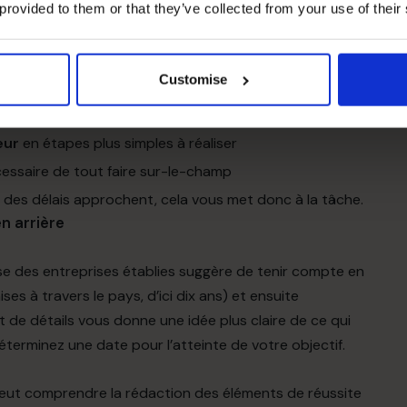
r l’ouverture
de votre première franchise et peut-
 provided to them or that they’ve collected from your use of their
celle-ci, afin d’examiner ce qui se produit lorsque
es.
 compliqué et intimidant
que vous n’avez jamais
Customise
re les objectifs de votre plan d’affaires
:
peur
en étapes plus simples à réaliser
cessaire de tout faire sur-le-champ
 des délais approchent, cela vous met donc à la tâche.
n arrière
se des entreprises établies suggère de tenir compte en
es à travers le pays, d’ici dix ans) et ensuite
ut de détails vous donne une idée plus claire de ce qui
terminez une date pour l’atteinte de votre objectif.
eut comprendre la rédaction des éléments de réussite