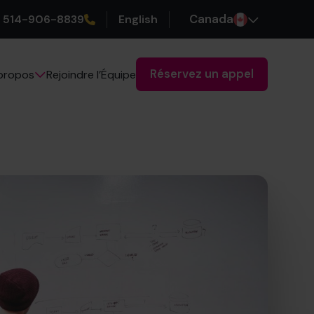
514-906-8839
English
Canada
Réservez un appel
Rejoindre l’Équipe
propos