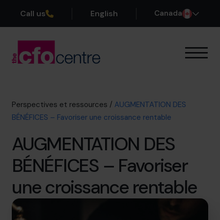
Call us
English
Canada
Notre expertise
Mode de fonctionnement
Nos CFO
Perspectives et ressources
/
AUGMENTATION DES
Réussites
BÉNÉFICES – Favoriser une croissance rentable
À propos
AUGMENTATION DES
Rejoindre l’Équipe
BÉNÉFICES – Favoriser
Réservez une session de découverte
une croissance rentable
514-906-8839