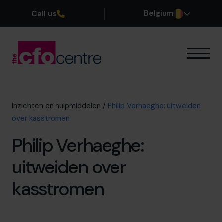
Call us
Belgium
Onze expertise
Onze werkwijze
Onze CFO’s
Inzichten en hulpmiddelen
/
Philip Verhaeghe: uitweiden
Getuigenissen
over kasstromen
Over ons
Philip Verhaeghe:
Word lid van ons team
uitweiden over
Plan een kennismakingsgesprek
kasstromen
03 808 8767