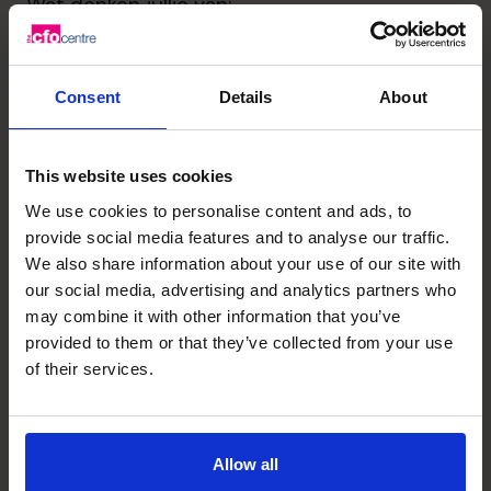
Wat denken jullie van:
“
Onderhandel tot je er bij neervalt.
”
Wie als klant niet durft onderhandelen met
zijn dienstverleners en leveranciers verspilt
Consent
Details
About
toch geld? Je moet toch durven kortingen
vragen voor grotere aankopen, extra
diensten, nazorg, snellere
This website uses cookies
betalingstermijnen? Je kan toch ook
We use cookies to personalise content and ads, to
besparen door marktprijzen te vergelijken?
provide social media features and to analyse our traffic.
Durf zelfs te onderhandelen met je
We also share information about your use of our site with
kredietverstrekkers om de terugbetalingen
our social media, advertising and analytics partners who
wat meer te spreiden. Dat geeft meer
may combine it with other information that you’ve
provided to them or that they’ve collected from your use
ademruimte!
of their services.
Bedankt, collega’s! Daar kan ik zeker al mee
verder. Maar nu is mijn tijd echt op. Ik moet
nog naar een klant. Tot de volgende!
Tja, “
Time is money
”, zeker?
Allow all
Misschien hebt u een vergelijkbare ideeën of