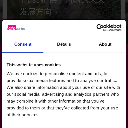
Trust 提供了清晰的未来
发展方向。
阅读成功案例
Consent
Details
About
This website uses cookies
通过强化您的
银行关系
，您
We use cookies to personalise content and ads, to
provide social media features and to analyse our traffic.
也在强化企业的未来。
We also share information about your use of our site with
our social media, advertising and analytics partners who
may combine it with other information that you’ve
+852 2319 4705
provided to them or that they’ve collected from your use
of their services.
The CFO Centre 与其他服务提供商有何不同？