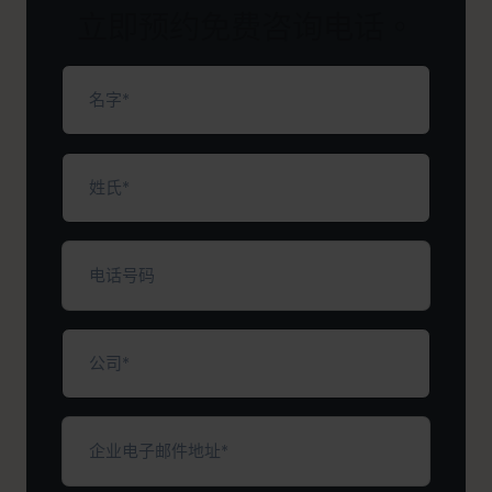
立即预约免费咨询电话。
名
字
（必
填）
姓
氏
（必
填）
电
话
号
码
公
司
（必
填）
企
业
电