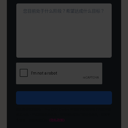
子
您
邮
目
件
前
地
处
址
于
*
（必
什
填）
么
阶
段？
希
望
达
成
什
么
目
我们重视您的隐私。The CFO Centre 将您提供的信息用于向您传递
标？
相关内容、产品和服务的信息。您可随时取消订阅这些通讯。如需更
多信息，请查阅我们的
《隐私政策》