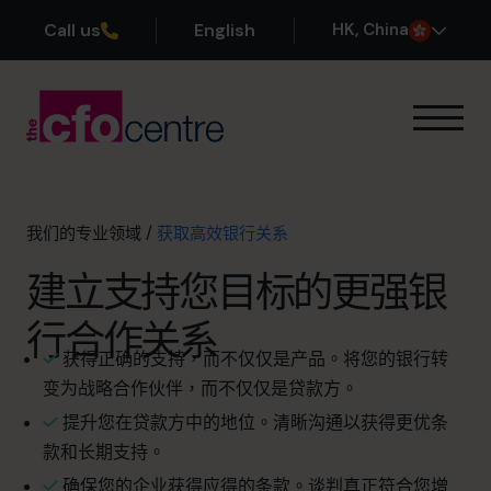
Call us
English
H
K
, China
我们的专业领域
运作方式
我们的首席财务官
我们的专业领域
/
获取高效银行关系
成功案例
建立支持您目标的更强银
关于我们
加入团队
行合作关系
获得正确的支持，而不仅仅是产品。将您的银行转
预约咨询电话
变为战略合作伙伴，而不仅仅是贷款方。
提升您在贷款方中的地位。清晰沟通以获得更优条
款和长期支持。
+852 2319 4705
确保您的企业获得应得的条款。谈判真正符合您增