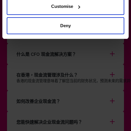
骤，从这里开始
Customise
+852 2319 4705
Deny
中小企业的现金流预测是如何运作的？
什么是 CFO 现金流解决方案？
在香港，现金流管理涉及什么？
香港的现金流管理意味着了解您当前的财务状况，预测未来的需求并
如何改善企业现金流？
您能快速解决企业现金流问题吗？