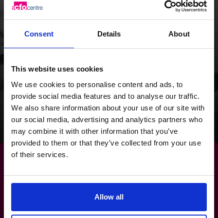
规模扩张
通过战略重整和现金流聚
Consent
Details
About
焦，我们为 Wild Planet
Trust 提供了清晰的未来
This website uses cookies
We use cookies to personalise content and ads, to
发展方向。
provide social media features and to analyse our traffic.
We also share information about your use of our site with
阅读成功案例
our social media, advertising and analytics partners who
may combine it with other information that you’ve
provided to them or that they’ve collected from your use
of their services.
改善
现金流
管理的简单步
Allow all