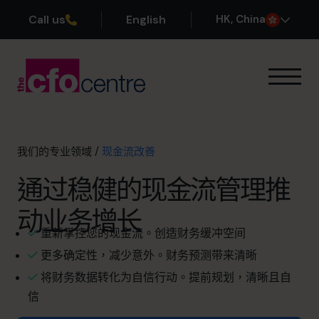
Call us
English
H
K
, China
我们的专业领域
业务退出规划
利润提升
我们的专业领域
/
现金流改善
现金流改善
通过稳健的现金流管理推
规模扩张
首席财务官的 首席财务官
动业务增长
其他服务
重新掌控您的现金流。创造财务缓冲空间
运作方式
更多确定性，减少意外。财务预测带来清晰
我们的首席财务官
将财务数据转化为自信行动。提前规划，清晰且自
成功案例
信
关于我们
加入团队