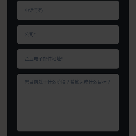
填）
电
话
号
码
公
司
（必
填）
企
业
电
子
您
邮
目
件
前
地
处
址
于
*
（必
什
填）
么
阶
段？