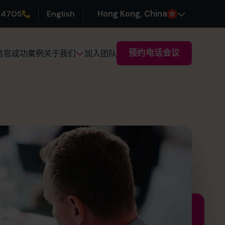
 4705
English
H
ong
K
ong
, China
预约电话会议
务官
成功案例
加入团队
关于我们