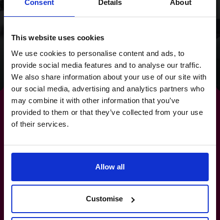
Consent
Details
About
Trust 提供了清晰的未来
发展方向。
This website uses cookies
We use cookies to personalise content and ads, to
阅读成功案例
provide social media features and to analyse our traffic.
We also share information about your use of our site with
our social media, advertising and analytics partners who
may combine it with other information that you’ve
provided to them or that they’ve collected from your use
of their services.
通向
利润增长
的道路源自专
注的财务领导力。
Allow all
+852 2319 4705
Customise