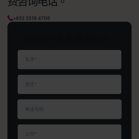
费咨询电话。
+852 2319 4705
立即预约免费咨询电话。
名
字
（必
填）
姓
氏
（必
填）
电
话
号
码
公
司