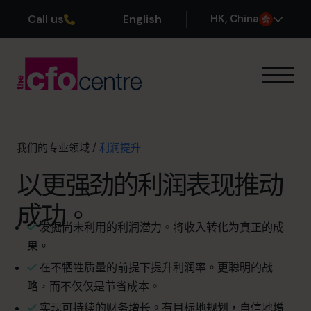
Call us
English
H
K
, China
我们的专业领域
业务退出规划
利润提升
我们的专业领域
/
利润提升
现金流改善
以更强劲的利润表现推动
规模扩张
首席财务官的 首席财务官
成功。
其他服务
发掘尚未利用的利润潜力。将收入转化为真正的成
运作方式
果。
我们的首席财务官
在不牺牲质量的前提下提升利润率。更聪明的战
成功案例
略，而不仅仅是节省成本。
关于我们
实现可持续的财务增长。有目标地规划，自信地增
加入团队