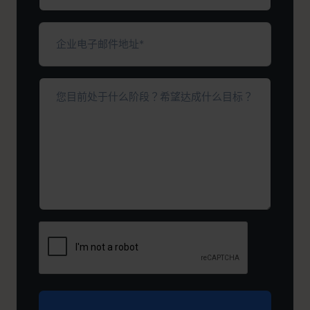
（必
填）
企
业
电
子
您
邮
目
件
前
地
处
址
于
*
（必
什
填）
么
阶
段？
希
望
达
成
什