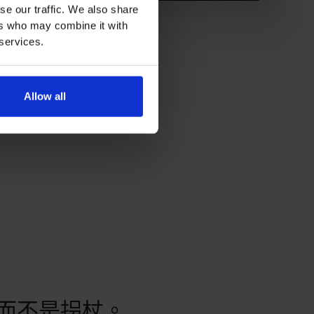
se our traffic. We also share
ers who may combine it with
 services.
Allow all
而不是拐杖。