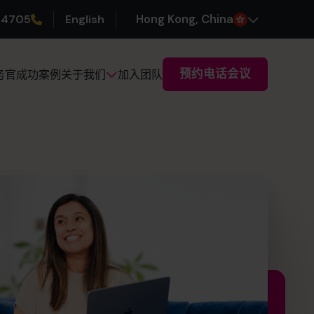
 4705
English
H
ong
K
ong
, China
预约电话会议
务官
成功案例
加入团队
关于我们