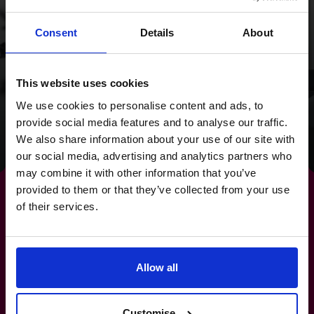
通过战略重整和现金流聚
焦，我们为 Wild Planet
Consent
Details
About
Trust 提供了清晰的未来
This website uses cookies
发展方向。
We use cookies to personalise content and ads, to
provide social media features and to analyse our traffic.
阅读成功案例
We also share information about your use of our site with
our social media, advertising and analytics partners who
may combine it with other information that you’ve
provided to them or that they’ve collected from your use
of their services.
将您的梦想转化为
退出战
Allow all
略
，以最大化价值。
Customise