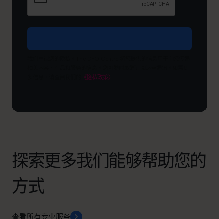
达
成
什
么
目
我们重视您的隐私。The CFO Centre 将您提供的信息用于向您传递
标？
相关内容、产品和服务的信息。您可随时取消订阅这些通讯。如需更
多信息，请查阅我们的
《隐私政策》
探索更多我们能够帮助您的
方式
查看所有专业服务