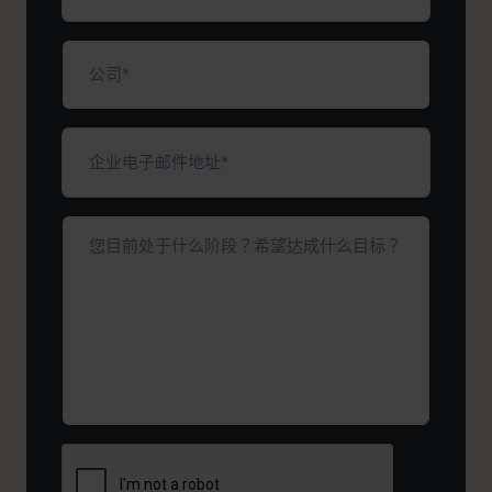
号
码
公
司
（必
填）
企
业
电
子
您
邮
目
件
前
地
处
址
于
*
（必
什
填）
么
阶
段？
希
望