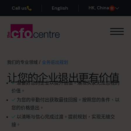
Call us
English
H
K
, China
我们的专业领域
业务退出规划
利润提升
我们的专业领域
/
业务退出规划
现金流改善
让您的企业退出更有价值
规模扩张
准备好您的企业以提升估值。展现买家无法忽视的
首席财务官的 首席财务官
价值。
其他服务
运作方式
为您的辛勤付出获取最佳回报。按照您的条件、以
我们的首席财务官
您的价格退出。
成功案例
以清晰与信心完成过渡。提前规划，实现无缝交
关于我们
接。
加入团队