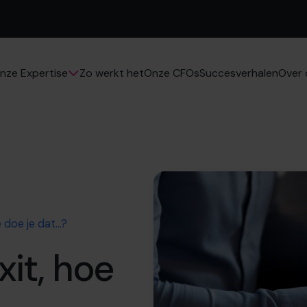
Zo werkt het
Onze CFOs
Succesverhalen
nze Expertise
Over 
e doe je dat…?
xit, hoe