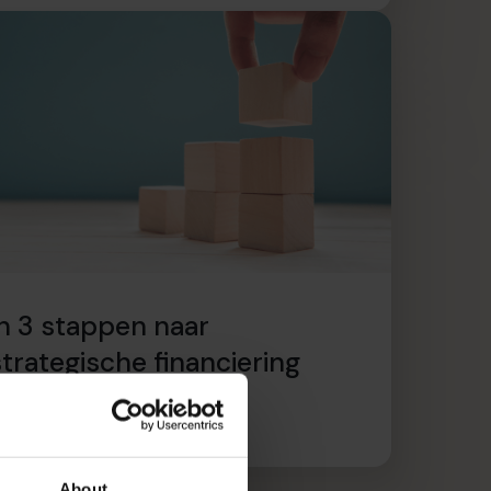
In 3 stappen naar
strategische financiering
ees artikel
About