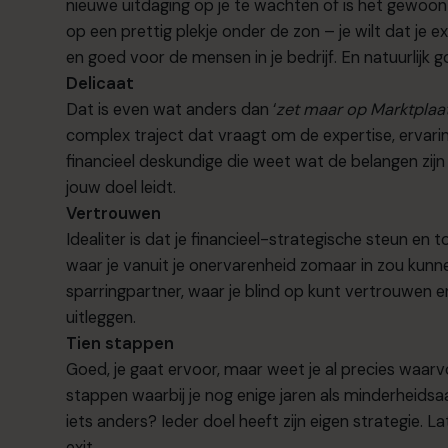
nieuwe uitdaging op je te wachten of is het gewoon t
op een prettig plekje onder de zon – je wilt dat je 
en goed voor de mensen in je bedrijf. En natuurlijk go
Delicaat
Dat is even wat anders dan ‘
zet maar op Marktplaats
complex traject dat vraagt om de expertise, ervari
financieel deskundige die weet wat de belangen zij
jouw doel leidt.
Vertrouwen
Idealiter is dat je financieel-strategische steun en
waar je vanuit je onervarenheid zomaar in zou kunne
sparringpartner, waar je blind op kunt vertrouwen en d
uitleggen.
Tien stappen
Goed, je gaat ervoor, maar weet je al precies waarv
stappen waarbij je nog enige jaren als minderheidsaa
iets anders? Ieder doel heeft zijn eigen strategie. 
exit.