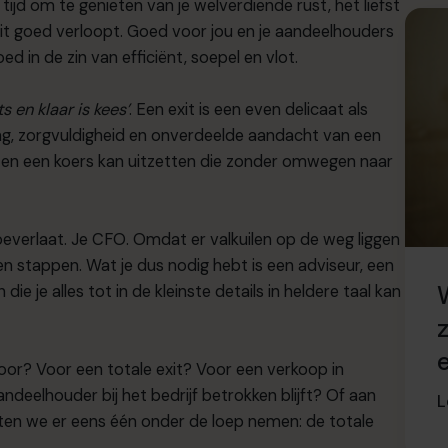
ijd om te genieten van je welverdiende rust, het liefst
exit goed verloopt. Goed voor jou en je aandeelhouders
ed in de zin van efficiënt, soepel en vlot.
 en klaar is kees’
. Een exit is een even delicaat als
ng, zorgvuldigheid en onverdeelde aandacht van een
n en een koers kan uitzetten die zonder omwegen naar
 toeverlaat. Je CFO. Omdat er valkuilen op de weg liggen
n stappen. Wat je dus nodig hebt is een adviseur, een
ie je alles tot in de kleinste details in heldere taal kan
e
oor? Voor een totale exit? Voor een verkoop in
ndeelhouder bij het bedrijf betrokken blijft? Of aan
L
Laten we er eens één onder de loep nemen: de totale