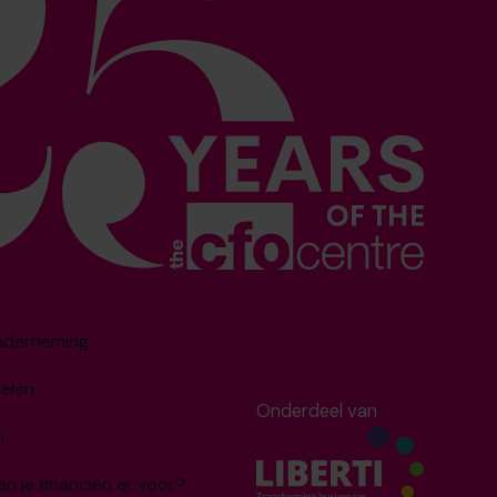
onderneming
delen
Onderdeel van
m
an je financiën er voor?