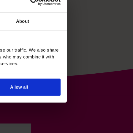
About
se our traffic. We also share
ers who may combine it with
 services.
Allow all