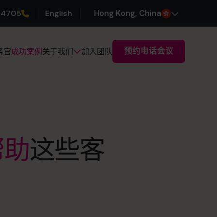
 4705
English
H
ong
K
ong
, China
预约电话会议
务官
成功案例
加入团队
关于我们
帮助
这些客