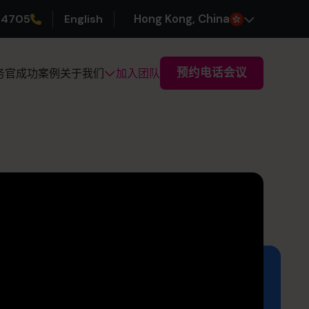
 4705
English
H
ong
K
ong
, China
预约电话会议
务官
成功案例
加入团队
关于我们