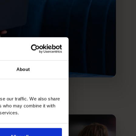
About
se our traffic. We also share
ers who may combine it with
 services.