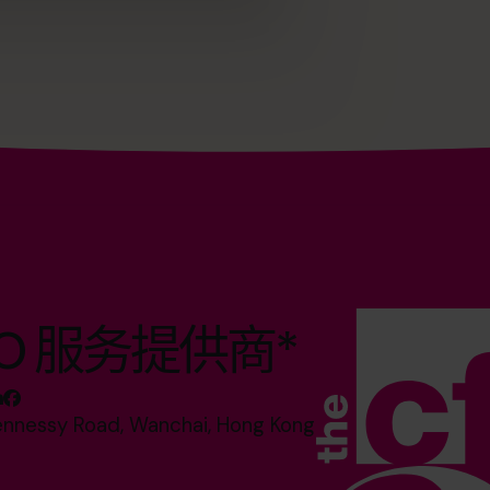
O 服务提供商*
ennessy Road, Wanchai, Hong Kong