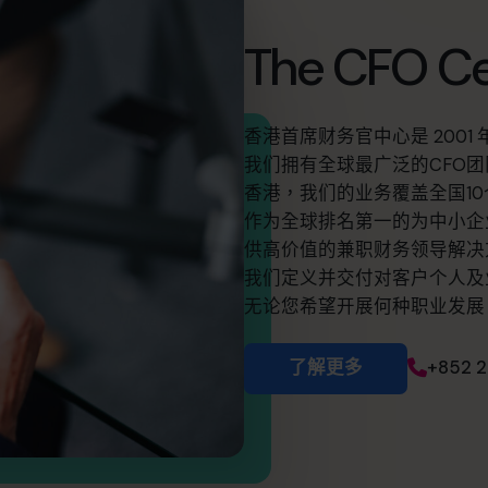
The CFO C
香港首席财务官中心是 200
我们拥有全球最广泛的CFO团
香港，我们的业务覆盖全国10
作为全球排名第一的为中小企
供高价值的兼职财务领导解决
我们定义并交付对客户个人及
无论您希望开展何种职业发展，T
了解更多
+852 2