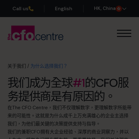
Call us
English
H
K
, China
我们的专业领域
运作方式
我们的首席财务官
关于我们
/
为什么选择我们？
成功案例
我们成为全球
#1
的CFO服
关于我们
我们的创始人
务提供商是有原因的。
为什么选择我们？
我们的领导团队
在The CFO Centre，我们不仅理解数字，更理解数字所能带
发展历程
来的可能性。这就是为什么成千上万充满雄心的企业主选择
加入团队
我们，为他们最关键的决策提供支持与指导。
我们的兼职CFO拥有大企业经验、深厚的商业洞察力，并以