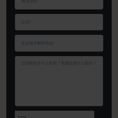
话
号
码
公
司
（必
填）
企
业
电
子
您
邮
目
件
前
地
处
址
于
*
（必
什
填）
么
阶
段？
希