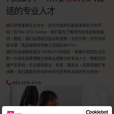
适的专业人才
我们非常重视企业文化，因为合适的匹配能带来巨大的不
同。在The CFO Centre，我们首先了解您的业务目标和挑
战。随后，我们运用经过验证的流程，为您引荐一位不仅经
验丰富，而且能够自然融入您团队的CFO。
我们在全球拥有超过750名CFO的团队，能够为您的企业匹
配一位具有深厚理解力和商业洞察力的专业人士，帮助您迅
速产生影响。无论是制造业、科技、服务业，还是规模扩张
战略，我们都能在恰当的时间为您带来合适的专业支持。
+852 2319 4705