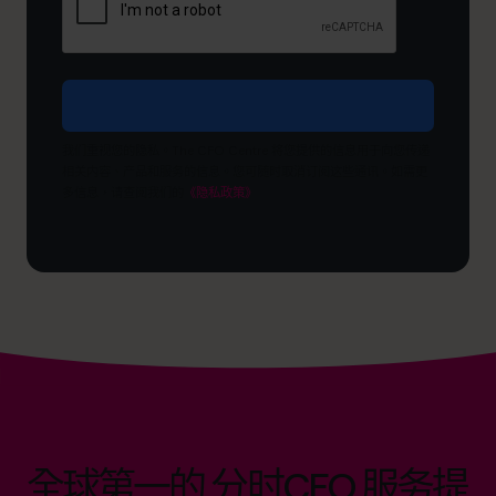
望
达
成
什
么
目
我们重视您的隐私。The CFO Centre 将您提供的信息用于向您传递
标？
相关内容、产品和服务的信息。您可随时取消订阅这些通讯。如需更
多信息，请查阅我们的
《隐私政策》
全球第一的 分时CFO 服务提