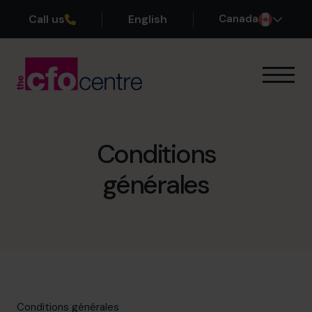
Call us
English
Canada
Notre expertise
Mode de fonctionnement
Nos CFO
Conditions
Réussites
générales
À propos
Rejoindre l’Équipe
Réservez une session de découverte
514-906-8839
Conditions générales